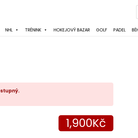
NHL
TRÉNINK
HOKEJOVÝ BAZAR
GOLF
PADEL
BĚ
ostupný.
1,900Kč