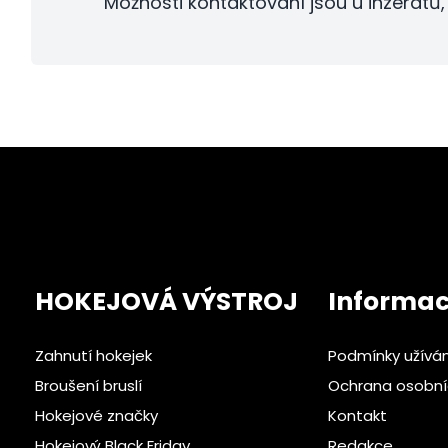
Možnosti kontaktování jsou u inzerátů, 
HOKEJOVÁ VÝSTROJ
Informa
Zahnutí hokejek
Podmínky užívá
Broušení bruslí
Ochrana osobní
Hokejové značky
Kontakt
Hokejový Black Friday
Redakce