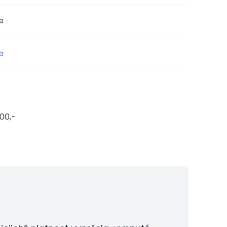
e
e
00,-