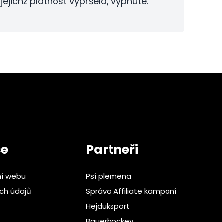
jejichž platnost vypršela, vypnuté.
ce
Partneři
ní webu
Psí plemena
ch údajů
Správa Affiliate kampaní
Hejduksport
Bauerhockey