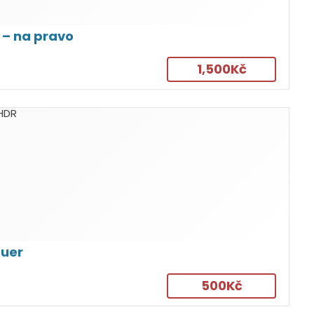
 – na pravo
1,500Kč
auer
500Kč