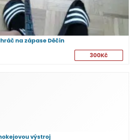
l hráč na zápase Děčín
300Kč
okejovou výstroj