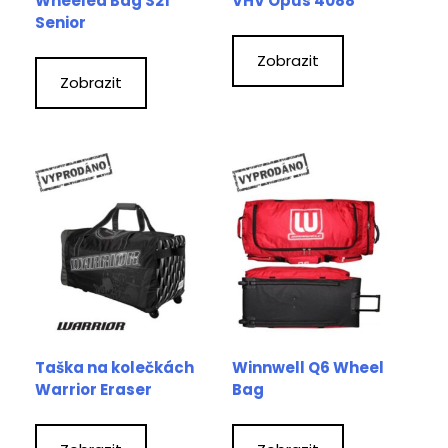
Wheeled Bag S21
VHV Opus 4088
Senior
Zobrazit
Zobrazit
Taška na kolečkách
Winnwell Q6 Wheel
Warrior Eraser
Bag