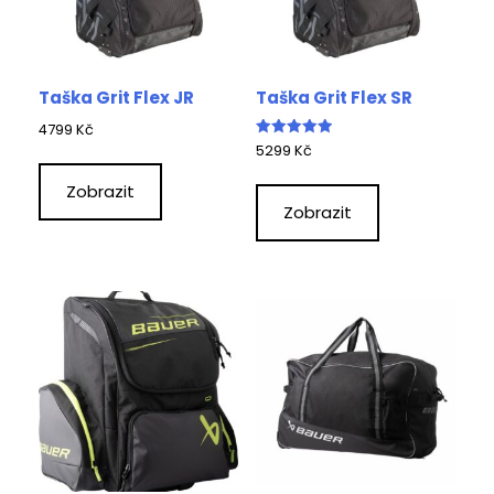
Taška Grit Flex JR
Taška Grit Flex SR
4799
Kč
Hodnocení
5299
Kč
5.00
z 5
Zobrazit
Zobrazit