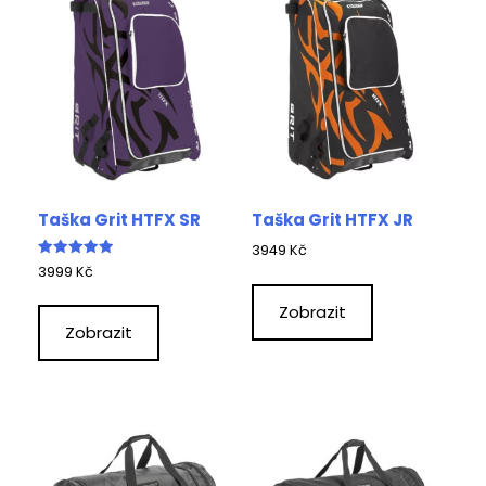
Taška Grit HTFX SR
Taška Grit HTFX JR
3949
Kč
Hodnocení
3999
Kč
5.00
z 5
Zobrazit
Zobrazit