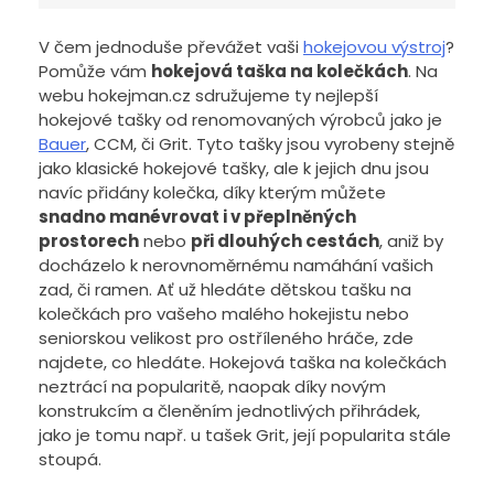
V čem jednoduše převážet vaši
hokejovou výstroj
?
Pomůže vám
hokejová taška na kolečkách
. Na
webu hokejman.cz sdružujeme ty nejlepší
hokejové tašky od renomovaných výrobců jako je
Bauer
, CCM, či Grit. Tyto tašky jsou vyrobeny stejně
jako klasické hokejové tašky, ale k jejich dnu jsou
navíc přidány kolečka, díky kterým můžete
snadno manévrovat i v přeplněných
prostorech
nebo
při dlouhých cestách
, aniž by
docházelo k nerovnoměrnému namáhání vašich
zad, či ramen. Ať už hledáte dětskou tašku na
kolečkách pro vašeho malého hokejistu nebo
seniorskou velikost pro ostříleného hráče, zde
najdete, co hledáte. Hokejová taška na kolečkách
neztrácí na popularitě, naopak díky novým
konstrukcím a členěním jednotlivých přihrádek,
jako je tomu např. u tašek Grit, její popularita stále
stoupá.