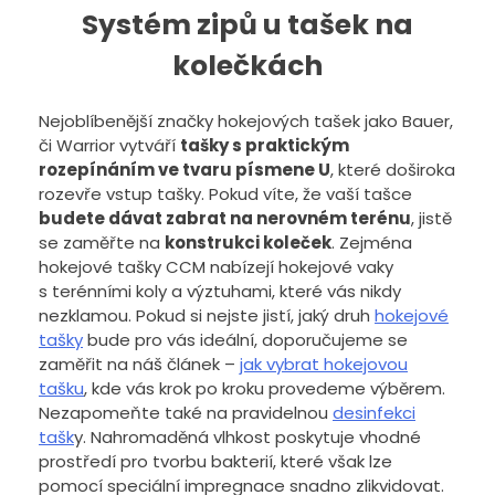
Systém zipů u tašek na
kolečkách
Nejoblíbenější značky hokejových tašek jako Bauer,
či Warrior vytváří
tašky s praktickým
rozepínáním ve tvaru písmene U
, které doširoka
rozevře vstup tašky. Pokud víte, že vaší tašce
budete dávat zabrat na nerovném terénu
, jistě
se zaměřte na
konstrukci koleček
. Zejména
hokejové tašky CCM nabízejí hokejové vaky
s terénními koly a výztuhami, které vás nikdy
nezklamou. Pokud si nejste jistí, jaký druh
hokejové
tašky
bude pro vás ideální, doporučujeme se
zaměřit na náš článek –
jak vybrat hokejovou
tašku
, kde vás krok po kroku provedeme výběrem.
Nezapomeňte také na pravidelnou
desinfekci
tašk
y. Nahromaděná vlhkost poskytuje vhodné
prostředí pro tvorbu bakterií, které však lze
pomocí speciální impregnace snadno zlikvidovat.