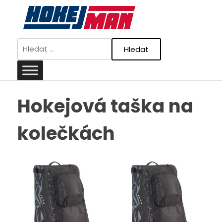
Skip
to
content
Vyhledávání
Hokejová taška na
kolečkách