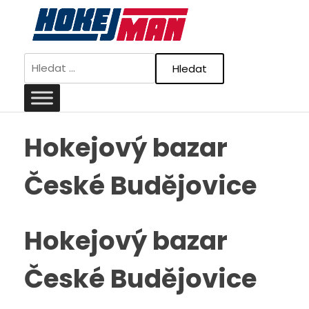
Skip
to
content
Vyhledávání
Hokejový bazar
České Budějovice
Hokejový bazar
České Budějovice