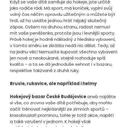
Když se vaše dítě zamiluje do hokeje, jste určitě
jako rodiče rádi. Má sport, má koníček, vyplní svůj
volný čas něčím opravdu užitečným a můžete být
hrdí, až ho uvidíte jednou hrát nějaký skutečný
zápas. Ovšem na druhou stranu, radost nemusí
mít vaše peněženka, protože jsou i levnější sporty.
Právě hokej je hodně nákladný z hlediska vybavení,
v tomto směru se zkrátka nedá nic dělat. Tedy, až
na jednu věc! Nemusíte kupovat všechno vybavení
jen nové a neokoukané, stejně rozhoduje spíš
kvalita – a ta se dá jednoduše sehnat i v bazaru,
respektive takzvaně z druhé ruky.
Brusle, rukavice, ale například i helmy
Hokejový bazar České Budějovice
aneb najděte
si vše, co zrovna vaše dítě potřebuje, aby mohlo
začít trénovat nejkrásnější ze zimních sportů –
krasobruslaři prominou, tohle je totiž akce, napětí
a také vzrušení v jednom. K hokeji však