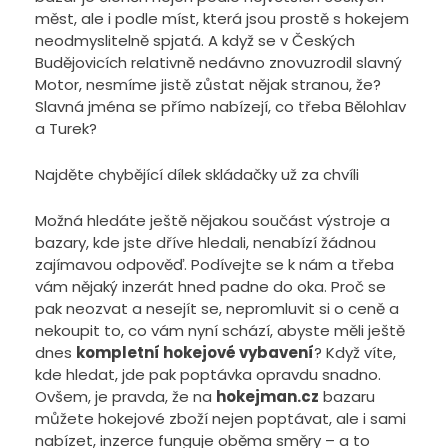
měst, ale i podle míst, která jsou prostě s hokejem
neodmyslitelně spjatá. A když se v Českých
Budějovicích relativně nedávno znovuzrodil slavný
Motor, nesmíme jistě zůstat nějak stranou, že?
Slavná jména se přímo nabízejí, co třeba Bělohlav
a Turek?
Najděte chybějící dílek skládačky už za chvíli
Možná hledáte ještě nějakou součást výstroje a
bazary, kde jste dříve hledali, nenabízí žádnou
zajímavou odpověď. Podívejte se k nám a třeba
vám nějaký inzerát hned padne do oka. Proč se
pak neozvat a nesejít se, nepromluvit si o ceně a
nekoupit to, co vám nyní schází, abyste měli ještě
dnes
kompletní hokejové vybavení
? Když víte,
kde hledat, jde pak poptávka opravdu snadno.
Ovšem, je pravda, že na
hokejman.cz
bazaru
můžete hokejové zboží nejen poptávat, ale i sami
nabízet, inzerce funguje oběma směry – a to