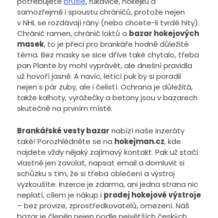
potřebujete
brusle
, rukavice, hokejku a
samozřejmě i spoustu chráničů, protože nejen
v NHL se rozdávají rány (nebo chcete-li tvrdé hity).
Chránič ramen, chránič loktů a
bazar hokejových
masek
, to je přeci pro brankáře hodně důležité
téma. Bez masky se sice dříve také chytalo, třeba
pan Plante by mohl vyprávět, ale dnešní pravidla
už hovoří jasně. A navíc, letící puk by si poradil
nejen s pár zuby, ale i čelistí. Ochrana je důležitá,
takže kalhoty, vyrážečky a betony jsou v bazarech
skutečně na prvním místě.
Brankářské vesty bazar
nabízí naše inzeráty
také! Porozhlédněte se na
hokejman.cz
, kde
najdete vždy nějaký zajímavý kontakt. Pak už stačí
vlastně jen zavolat, napsat email a domluvit si
schůzku s tím, že si třeba oblečení a výstroj
vyzkoušíte. Inzerce je zdarma, ani jedna strana nic
neplatí, cílem je nákup i
prodej hokejové výstroje
– bez provize, zprostředkovatelů, omezení. Náš
bazar je členěn nejen podle největších českých