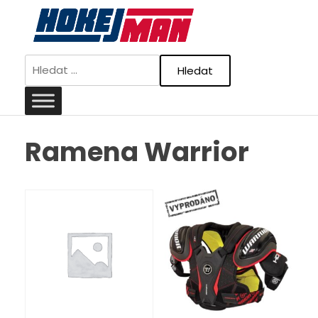
Skip
to
content
Vyhledávání
Ramena Warrior