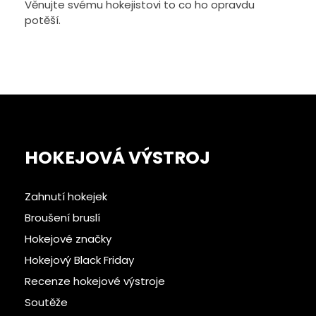
Věnujte svému hokejistovi to co ho opravdu
potěší.
HOKEJOVÁ VÝSTROJ
Zahnutí hokejek
Broušení bruslí
Hokejové značky
Hokejový Black Friday
Recenze hokejové výstroje
Soutěže