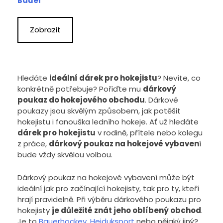
Bauer
Zobrazit
Hledáte
ideální dárek pro hokejistu
? Nevíte, co
konkrétně potřebuje? Pořiďte mu
dárkový
poukaz do hokejového obchodu
. Dárkové
poukazy jsou skvělým způsobem, jak potěšit
hokejistu i fanouška ledního hokeje. Ať už hledáte
dárek pro hokejistu
v rodině, přítele nebo kolegu
z práce,
dárkový poukaz na hokejové vybaven
í
bude vždy skvělou volbou.
Dárkový poukaz na hokejové vybavení může být
ideální jak pro začínající hokejisty, tak pro ty, kteří
hrají pravidelně. Při výběru dárkového poukazu pro
hokejisty
je důležité znát jeho oblíbený obchod
.
Je to
Bauerhockey
,
Hejduksport
nebo nějaký jiný?