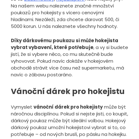
Na našem webu naleznete značné množství
poukazů pro hokejisty s vícero cenovými
hladinami. Nezáleží, zda chcete darovat 500, či
5000 korun. U nás naleznete všechny hodnoty.
Díky dárkovému poukazu si může hokejista
vybrat vybavení, které potřebuje
, a vy si budete
jistí, že si vybere něco, co mu skutečně bude
vyhovovat. Pokud navíc dokáže v hokejovém
obchodě strávit více času než supermarketu, má
navíc o zábavu postaráno.
Vánoční dárek pro hokejistu
Vymyslet
vánoční dárek pro hokejisty
může být
náročnou disciplínou. Pokud si nejste jisti, co koupit,
dárkový poukaz může být ideální volbou. Hokejový
dárkový poukaz umožní hokejistovi vybrat si to, co
potřebuje – od nových bruslí, po pásku na hokejku.