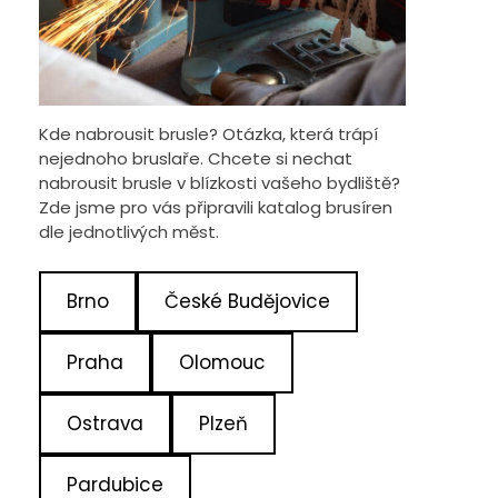
Kde nabrousit brusle? Otázka, která trápí
nejednoho bruslaře. Chcete si nechat
nabrousit brusle v blízkosti vašeho bydliště?
Zde jsme pro vás připravili katalog brusíren
dle jednotlivých měst.
Brno
České Budějovice
Praha
Olomouc
Ostrava
Plzeň
Pardubice