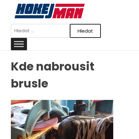
Skip
to
content
Vyhledávání
Kde nabrousit
brusle