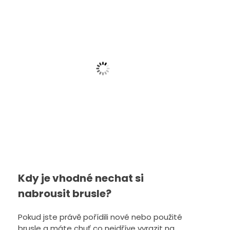
Brousek Pros
5k
187
Zobra
Brousek BAUER SKATE STONE
260
Kč
Zobrazit
Kdy je vhodné nechat si
nabrousit brusle?
Pokud jste právě pořídili nové nebo použité
brusle a máte chuť co nejdříve vyrazit na