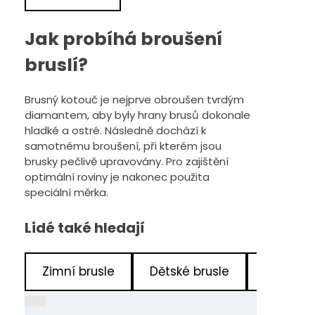
Jak probíhá broušení
bruslí?
Brusný kotouč je nejprve obroušen tvrdým
diamantem, aby byly hrany brusů dokonale
hladké a ostré. Následně dochází k
samotnému broušení, při kterém jsou
brusky pečlivě upravovány. Pro zajištění
optimální roviny je nakonec použita
speciální měrka.
Lidé také hledají
Zimní brusle
Dětské brusle
Rostoucí