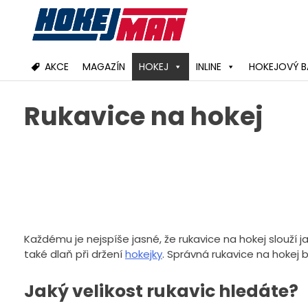
Skip
to
content
AKCE
MAGAZÍN
HOKEJ
INLINE
HOKEJOVÝ B
Rukavice na hokej
Každému je nejspíše jasné, že rukavice na hokej slouží j
také dlaň při držení
hokejky
. Správná rukavice na hokej 
Jaký velikost rukavic hledáte?