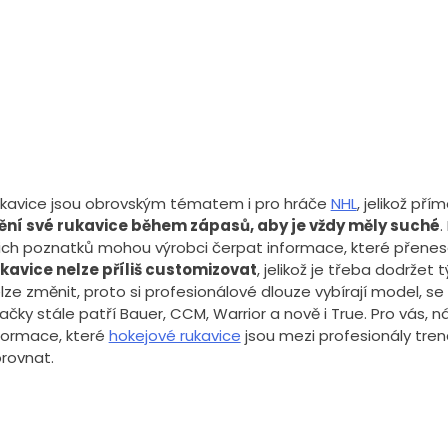
Rukavice Warrior Covert QR7 Team
3.00
out
of 5
Zobrazit
kavice jsou obrovským tématem i pro hráče
NHL
, jelikož pří
ní své rukavice během zápasů, aby je vždy měly suché
.
jich poznatků mohou výrobci čerpat informace, které přenes
kavice nelze příliš customizovat
, jelikož je třeba dodrže
lze změnit, proto si profesionálové dlouze vybírají model, se
ačky stále patří Bauer, CCM, Warrior a nově i True. Pro vás,
formace, které
hokejové rukavice
jsou mezi profesionály tre
rovnat.