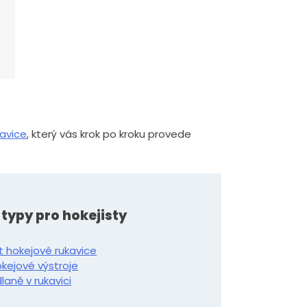
kavice
, který vás krok po kroku provede
 typy pro hokejisty
t hokejové rukavice
okejové výstroje
aně v rukavici