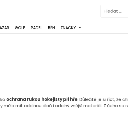
Vyhledávání
AZAR
GOLF
PADEL
BĚH
ZNAČKY
ako
ochrana rukou hokejisty při hře
. Důležité je si říct, že
by měla mít odolnou dlaň i odolný vnější materiál. Z čeho se 