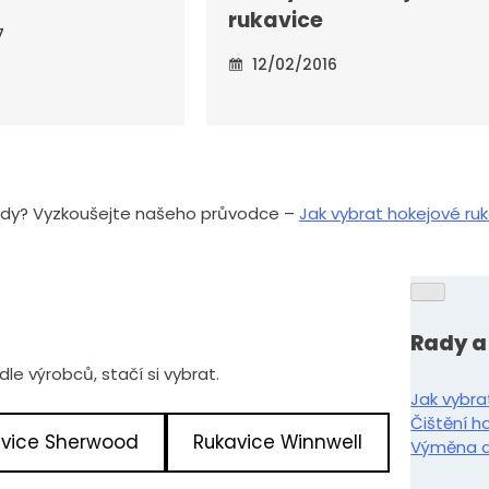
rukavice
7
12/02/2016
 rady? Vyzkoušejte našeho průvodce –
Jak vybrat hokejové ru
Rady a
le výrobců, stačí si vybrat.
Jak vybra
Čištění h
avice Sherwood
Rukavice Winnwell
Výměna dl