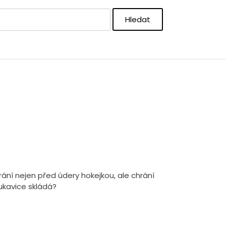
 chrání nejen před údery hokejkou, ale chrání
rukavice skládá?