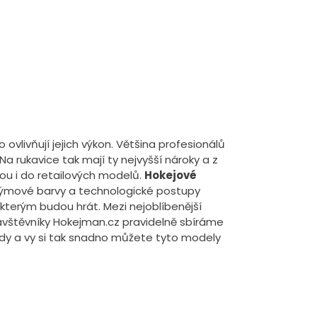
mo ovlivňují jejich výkon. Většina profesionálů
 Na rukavice tak mají ty nejvyšší nároky a z
ou i do retailových modelů.
Hokejové
t týmové barvy a technologické postupy
 kterým budou hrát. Mezi nejoblíbenější
 návštěvníky Hokejman.cz pravidelně sbíráme
ndy a vy si tak snadno můžete tyto modely