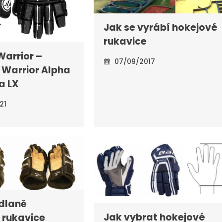
Jak se vyrábí hokejové
rukavice
Warrior –
07/09/2017
 Warrior Alpha
a LX
21
dlaně
Jak vybrat hokejové
 rukavice