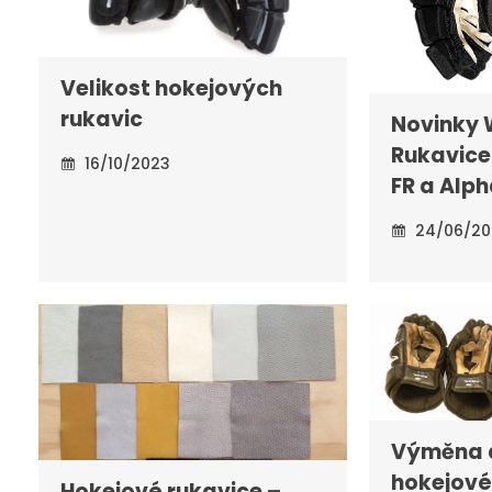
Velikost hokejových
rukavic
Novinky 
Rukavice
16/10/2023
FR a Alph
24/06/20
Výměna 
hokejové
Hokejové rukavice –