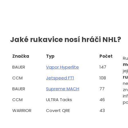
Jaké rukavice nosí hráči NHL?
Značka
Typ
Počet
Ru
mě
BAUER
Vapor Hyperlite
147
je
ru
CCM
Jetspeed FT1
108
ne
BAUER
Supreme MACH
77
zn
in
CCM
ULTRA Tacks
46
po
WARRIOR
Covert QRE
43