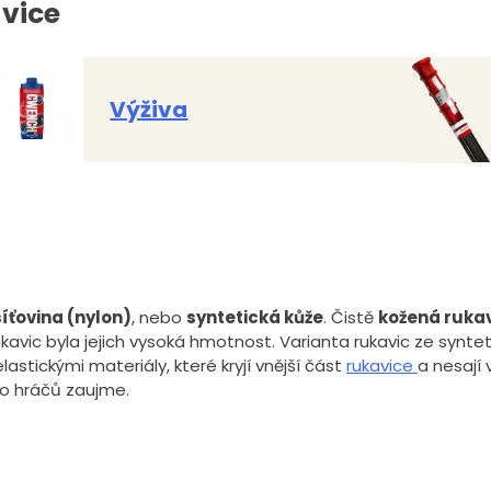
vice
Výživa
síťovina (nylon)
, nebo
syntetická kůže
. Čistě
kožená ruka
ic byla jejich vysoká hmotnost. Varianta rukavic ze syntetic
astickými materiály, které kryjí vnější část
rukavice
a nesají 
ho hráčů zaujme.