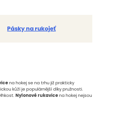
Pásky na rukojeť
vice
na hokej se na trhu již prakticky
kou kůží je populárnější díky pružnosti.
vlhkost.
Nylonové rukavice
na hokej nejsou