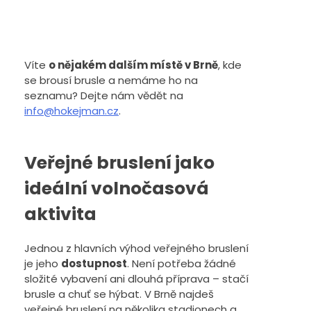
260
Kč
Zobrazit
Víte
o nějakém dalším místě v Brně
, kde
se brousí brusle a nemáme ho na
seznamu? Dejte nám vědět na
info@hokejman.cz
.
Veřejné bruslení jako
ideální volnočasová
aktivita
Jednou z hlavních výhod veřejného bruslení
je jeho
dostupnost
. Není potřeba žádné
složité vybavení ani dlouhá příprava – stačí
brusle a chuť se hýbat. V Brně najdeš
veřejné bruslení na několika stadionech a