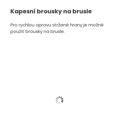
Kapesní brousky na brusle
Pro rychlou opravu stržené hrany je možné
použít brousky na brusle.
Brousek Pros
5k
187
Zobra
Brousek BAUER SKATE STONE