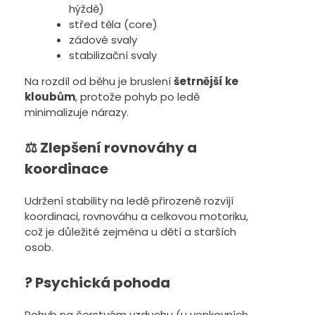
hýždě)
střed těla (core)
zádové svaly
stabilizační svaly
Na rozdíl od běhu je bruslení
šetrnější ke
kloubům
, protože pohyb po ledě
minimalizuje nárazy.
⚖️ Zlepšení rovnováhy a
koordinace
Udržení stability na ledě přirozeně rozvíjí
koordinaci, rovnováhu a celkovou motoriku,
což je důležité zejména u dětí a starších
osob.
? Psychická pohoda
Pohyb na čerstvém vzduchu (u venkovních