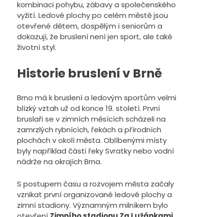
kombinaci pohybu, zábavy a společenského
vyžití. Ledové plochy po celém městě jsou
otevřené dětem, dospělým i seniorům a
dokazují, že bruslení není jen sport, ale také
životní styl.
Historie bruslení v Brně
Brno má k bruslení a ledovým sportům velmi
blízký vztah už od konce 19. století. První
bruslaři se v zimních měsících scházeli na
zamrzlých rybnících, řekách a přírodních
plochách v okolí města. Oblíbenými místy
byly například části řeky Svratky nebo vodní
nádrže na okrajích Brna.
S postupem času a rozvojem města začaly
vznikat první organizované ledové plochy a
zimní stadiony. Významným milníkem bylo
otevření
Zimního stadionu Za Lužánkami
,