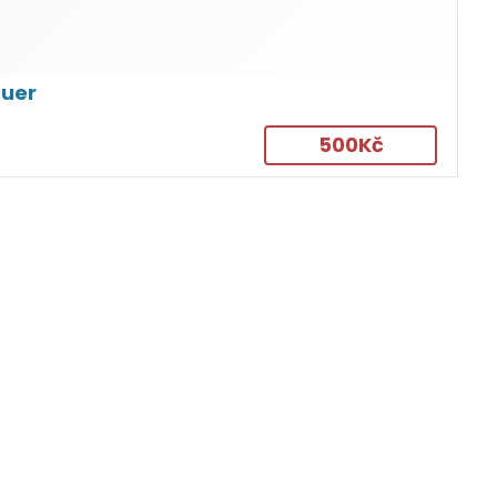
auer
500Kč