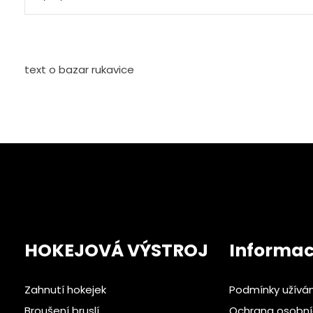
text o bazar rukavice
HOKEJOVÁ VÝSTROJ
Informa
Zahnutí hokejek
Podmínky užívá
Broušení bruslí
Ochrana osobní