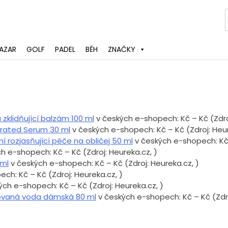
AZAR
GOLF
PADEL
BĚH
ZNAČKY
 zklidňující balzám 100 ml
v českých e-shopech:
Kč –
Kč (Zdr
ntrated Serum 30 ml
v českých e-shopech:
Kč –
Kč (Zdroj: Heu
í rozjasňující péče na obličej 50 ml
v českých e-shopech:
K
ch e-shopech:
Kč –
Kč (Zdroj: Heureka.cz,
)
 ml
v českých e-shopech:
Kč –
Kč (Zdroj: Heureka.cz,
)
pech:
Kč –
Kč (Zdroj: Heureka.cz,
)
ých e-shopech:
Kč –
Kč (Zdroj: Heureka.cz,
)
movaná voda dámská 80 ml
v českých e-shopech:
Kč –
Kč (Zdr