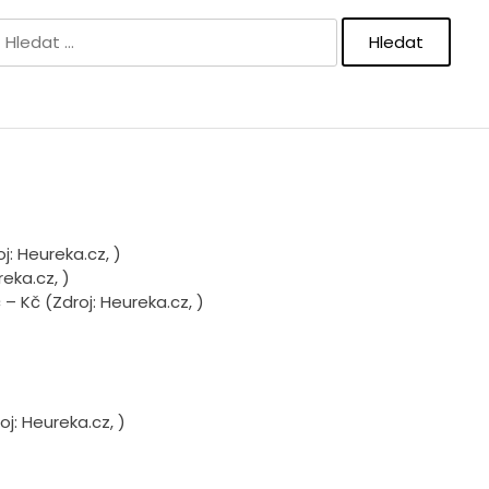
Vyhledávání
oj: Heureka.cz,
)
reka.cz,
)
č –
Kč (Zdroj: Heureka.cz,
)
oj: Heureka.cz,
)