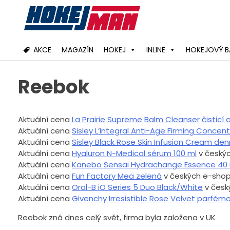
Skip
to
content
AKCE
MAGAZÍN
HOKEJ
INLINE
HOKEJOVÝ B
Reebok
Aktuální cena
La Prairie Supreme Balm Cleanser čisticí a
Aktuální cena
Sisley L’Integral Anti-Age Firming Conce
Aktuální cena
Sisley Black Rose Skin Infusion Cream denn
Aktuální cena
Hyaluron N-Medical sérum 100 ml
v český
Aktuální cena
Kanebo Sensai Hydrachange Essence 40
Aktuální cena
Fun Factory Mea zelená
v českých e-sho
Aktuální cena
Oral-B iO Series 5 Duo Black/White
v česk
Aktuální cena
Givenchy Irresistible Rose Velvet parfé
Reebok zná dnes celý svět, firma byla založena v UK