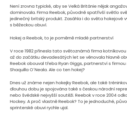
Není zrovna typické, aby se Velká Británie nějak anga
dominovala. Firma Reebok, původně spatřivší světlo svě
jedinečný britský produkt. Zasáhla i do světa hokejové výb
s běžeckou obuví.
Hokej a Reebok, to je poměrně mladé partnerství
V roce 1982 přinesla tato světoznámá firma kotníkovou
až do začátku devadesátých let se věnovala hlavně obuvi
Reebok obouval třeba Ryan Giggs, partnerství s firm
Shaquilla O´Neala. Ale co ten hokej?
Dnes už známe nejen hokejky Reebok, ale také tréninkov
dlouhou dobu je spojována také s českou národní reprez
nebo švédské nejvyšší soutěži. Reebok v roce 2004 odko
Hockey. A proč vlastně Reebok? To je jednoduché, původn
sprinterské obuvi rychle ujal.