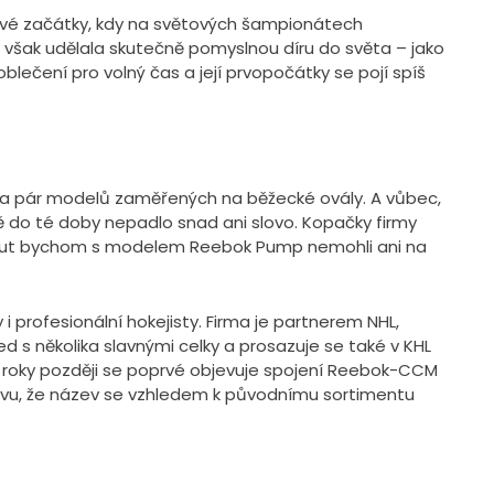
jové začátky, kdy na světových šampionátech
, však udělala skutečně pomyslnou díru do světa – jako
 oblečení pro volný čas a její prvopočátky se pojí spíš
nula pár modelů zaměřených na běžecké ovály. A vůbec,
tě do té doby nepadlo snad ani slovo. Kopačky firmy
enout bychom s modelem Reebok Pump nemohli ani na
profesionální hokejisty. Firma je partnerem NHL,
 s několika slavnými celky a prosazuje se také v KHL
ři roky později se poprvé objevuje spojení Reebok-CCM
í divu, že název se vzhledem k původnímu sortimentu