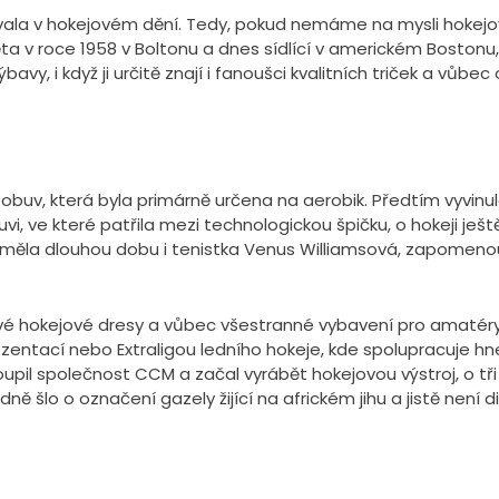
žovala v hokejovém dění. Tedy, pokud nemáme na mysli hoke
ta v roce 1958 v Boltonu a dnes sídlící v americkém Bostonu
avy, i když ji určitě znají i fanoušci kvalitních triček a vůbec
 obuv, která byla primárně určena na aerobik. Předtím vyvi
, ve které patřila mezi technologickou špičku, o hokeji ješ
ou měla dlouhou dobu i tenistka Venus Williamsová, zapom
é hokejové dresy a vůbec všestranné vybavení pro amatéry i 
entací nebo Extraligou ledního hokeje, kde spolupracuje hned
upil společnost CCM a začal vyrábět hokejovou výstroj, o t
ě šlo o označení gazely žijící na africkém jihu a jistě nen