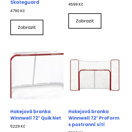
Skateguard
4599
Kč
4790
Kč
Zobrazit
Zobrazit
Hokejová branka
Hokejová branka
Winnwell 72″ Quik Net
Winnwell 72″ ProForm
s postranní sítí
5229
Kč