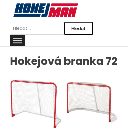
Skip
to
content
Vyhledávání
Hokejová branka 72