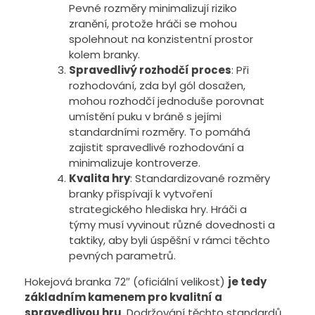
Pevné rozměry minimalizují riziko
zranění, protože hráči se mohou
spolehnout na konzistentní prostor
kolem branky.
Spravedlivý rozhodčí proces
: Při
rozhodování, zda byl gól dosažen,
mohou rozhodčí jednoduše porovnat
umístění puku v bráně s jejími
standardními rozměry. To pomáhá
zajistit spravedlivé rozhodování a
minimalizuje kontroverze.
Kvalita hry
: Standardizované rozměry
branky přispívají k vytvoření
strategického hlediska hry. Hráči a
týmy musí vyvinout různé dovednosti a
taktiky, aby byli úspěšní v rámci těchto
pevných parametrů.
Hokejová branka 72″ (oficiální velikost)
je tedy
základním kamenem pro kvalitní a
spravedlivou hru
. Dodržování těchto standardů