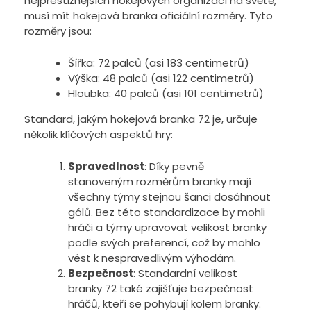
nejprestižnějších hokejových organizací na světě,
musí mít hokejová branka oficiální rozměry. Tyto
rozměry jsou:
Šířka: 72 palců (asi 183 centimetrů)
Výška: 48 palců (asi 122 centimetrů)
Hloubka: 40 palců (asi 101 centimetrů)
Standard, jakým hokejová branka 72 je, určuje
několik klíčových aspektů hry:
Spravedlnost
: Díky pevně
stanoveným rozměrům branky mají
všechny týmy stejnou šanci dosáhnout
gólů. Bez této standardizace by mohli
hráči a týmy upravovat velikost branky
podle svých preferencí, což by mohlo
vést k nespravedlivým výhodám.
Bezpečnost
: Standardní velikost
branky 72 také zajišťuje bezpečnost
hráčů, kteří se pohybují kolem branky.