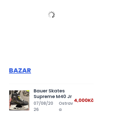
BAZAR
Helma CCM Tacks X PRO
Br
Bauer Skates
Zobrazit
Supreme M40 Jr
4,000Kč
07/08/20
Ostrav
26
a