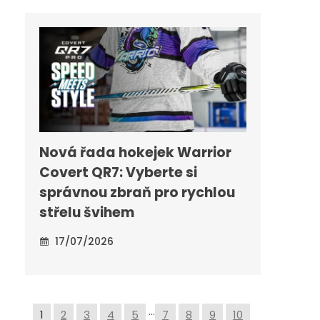
Nová řada hokejek Warrior
Covert QR7: Vyberte si
správnou zbraň pro rychlou
střelu švihem
17/07/2026
…
1
2
3
4
5
7
8
9
10