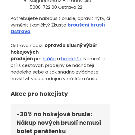
M4ghockey.cz – Třebovická
5080, 722 00 Ostrava 22
Potřebujete nabrousit brusle, opravit nýty, či
vyměnit tkaničky? Zkuste
broušení bruslí
Ostrava
.
Ostrava nabízí
opravdu slušný výběr
hokejových
prodejen
pro
hráče
a
brankáře
. Nemusíte
příliš cestovat, prodejny se nacházejí
nedaleko sebe a tak snadno zvládnete
navštívit více prodejen v krátkém čase.
Akce pro hokejisty
-30% na hokejové brusle:
Nákup nových bruslí nemusí
bolet peněženku