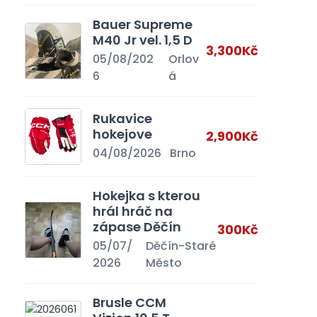
Bauer Supreme
M40 Jr vel. 1,5 D
3,300Kč
05/08/202
Orlov
6
á
Rukavice
hokejove
2,900Kč
04/08/2026
Brno
Hokejka s kterou
hrál hráč na
zápase Děčín
300Kč
05/07/
Děčín-Staré
2026
Město
Brusle CCM