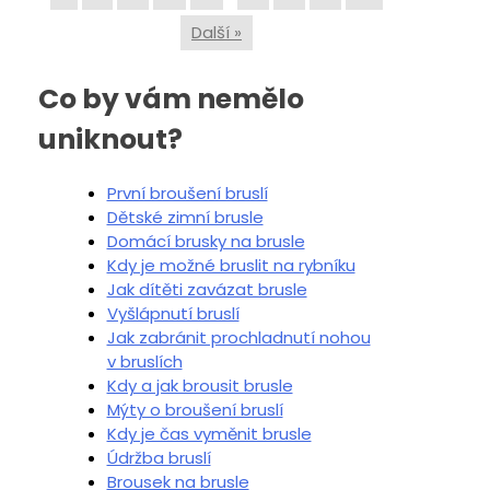
Další »
Co by vám nemělo
uniknout?
První broušení bruslí
Dětské zimní brusle
Domácí brusky na brusle
Kdy je možné bruslit na rybníku
Jak dítěti zavázat brusle
Vyšlápnutí bruslí
Jak zabránit prochladnutí nohou
v bruslích
Kdy a jak brousit brusle
Mýty o broušení bruslí
Kdy je čas vyměnit brusle
Údržba bruslí
Brousek na brusle