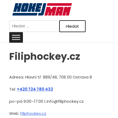
Skip
to
content
Vyhledávání
Filiphockey.cz
Adresa: Hlavní tř. 889/48, 708 00 Ostrava 8
Tel:
+420 724 780 432
po–pá 9:00–17:00 | info@filiphockey.cz
Web:
Filiphockey.cz