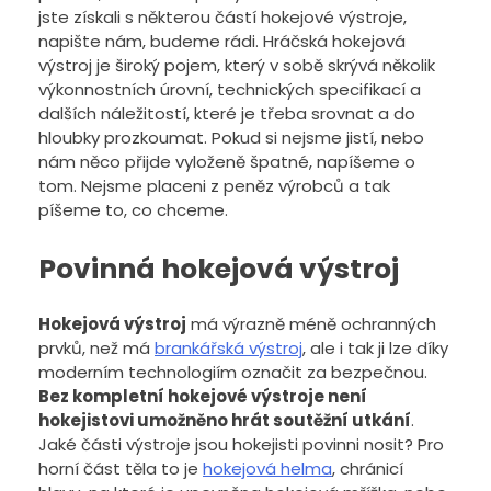
jste získali s některou částí hokejové výstroje,
napište nám, budeme rádi. Hráčská hokejová
výstroj je široký pojem, který v sobě skrývá několik
výkonnostních úrovní, technických specifikací a
dalších náležitostí, které je třeba srovnat a do
hloubky prozkoumat. Pokud si nejsme jistí, nebo
nám něco přijde vyloženě špatné, napíšeme o
tom. Nejsme placeni z peněz výrobců a tak
píšeme to, co chceme.
Povinná hokejová výstroj
Hokejová výstroj
má výrazně méně ochranných
prvků, než má
brankářská výstroj
, ale i tak ji lze díky
moderním technologiím označit za bezpečnou.
Bez kompletní hokejové výstroje není
hokejistovi umožněno hrát soutěžní utkání
.
Jaké části výstroje jsou hokejisti povinni nosit? Pro
horní část těla to je
hokejová helma
, chránicí