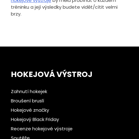
hokejové výstroje
by měla probíhat o každém
tréninku a její výsledky budete vidět/cítit velmi
brzy.
HOKEJOVÁ VÝSTROJ
Zahnutí hokejek
Broušení bruslí
Hokejové značky
Hokejový Black Friday
Recenze hokejové výstroje
Soutěže