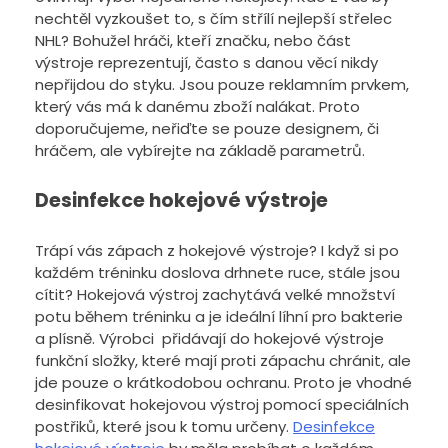
nechtěl vyzkoušet to, s čím střílí nejlepší střelec
NHL? Bohužel hráči, kteří značku, nebo část
výstroje reprezentují, často s danou věcí nikdy
nepřijdou do styku. Jsou pouze reklamním prvkem,
který vás má k danému zboží nalákat. Proto
doporučujeme, neřiďte se pouze designem, či
hráčem, ale vybírejte na základě parametrů.
Desinfekce hokejové výstroje
Trápí vás zápach z hokejové výstroje? I když si po
každém tréninku doslova drhnete ruce, stále jsou
cítit? Hokejová výstroj zachytává velké množství
potu během tréninku a je ideální líhní pro bakterie
a plísně. Výrobci přidávají do hokejové výstroje
funkční složky, které mají proti zápachu chránit, ale
jde pouze o krátkodobou ochranu. Proto je vhodné
desinfikovat hokejovou výstroj pomocí speciálních
postřiků, které jsou k tomu určeny.
Desinfekce