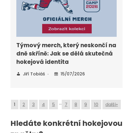
Týmový merch, který neskončí na
dně skříně: Jak se dělá skutečná
hokejová identita
Jiří Tobiáš
15/07/2026
…
1
2
3
4
5
7
8
9
10
další»
Hledáte konkrétní hokejovou