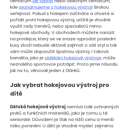
tématům
jak vybrat
nebo obecným tématům,
kde
seznamujeme s hokejovou výstrojí
širokou
veřejnost. Pokud s hokejem začínáte a chcete si
pořídit první hokejovou výstroj, určitě je vhodné
využít rady trenérů, nebo specialistů mimo
hokejové obchody. V obchodech můžete narazit
na prodejce, který se ve snaze vyprodat poslední
kusy zboží nebude aktivně zajímat o váš styl a tak
vám může doporučit špatnou výstroj. I taková
banalita, jako je
oblékání hokejové výstroje,
může
neznalého sportovce potrápit. Proto jsme návodu
jak na to, věnovali jeden z článků.
Jak vybrat hokejovou výstroj pro
dítě
Dětská hokejová výstroj
nemívá tolik ochranných
prvků a funkčních materiálů, jako je tomu u té
seniorské. Důvodem je tlak na nižší cenu a menší
riziko poranění. U dětí je vhodné myslet zejména