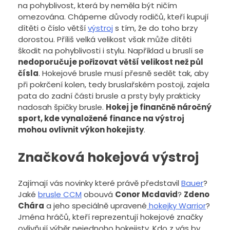
na pohyblivost, která by neměla být ničím
omezována. Chápeme důvody rodičů, kteří kupují
dítěti o číslo větší
výstroj
s tím, že do toho brzy
dorostou. Příliš velká velikost však může dítěti
škodit na pohyblivosti i stylu. Například u bruslí se
nedoporučuje pořizovat větší velikost než půl
čísla
. Hokejové brusle musí přesně sedět tak, aby
při pokrčení kolen, tedy bruslařském postoji, zajela
pata do zadní části brusle a prsty byly prakticky
nadosah špičky brusle.
Hokej je finančně náročný
sport, kde vynaložené finance na výstroj
mohou ovlivnit výkon hokejisty
.
Značková hokejová výstroj
Zajímají vás novinky které právě představil
Bauer
?
Jaké
brusle CCM
obouvá
Conor Mcdavid
?
Zdeno
Chára
a jeho speciálně upravené
hokejky Warrior
?
Jména hráčů, kteří reprezentují hokejové značky
ovlivňují výběr nejednoho hokejisty. Kdo z vás by