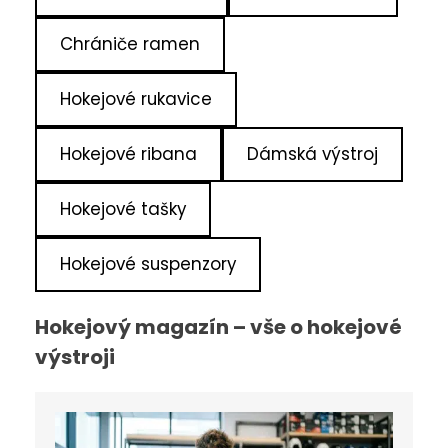
Chrániče ramen
Hokejové rukavice
Hokejové ribana
Dámská výstroj
Hokejové tašky
Hokejové suspenzory
Hokejový magazín – vše o hokejové
výstroji