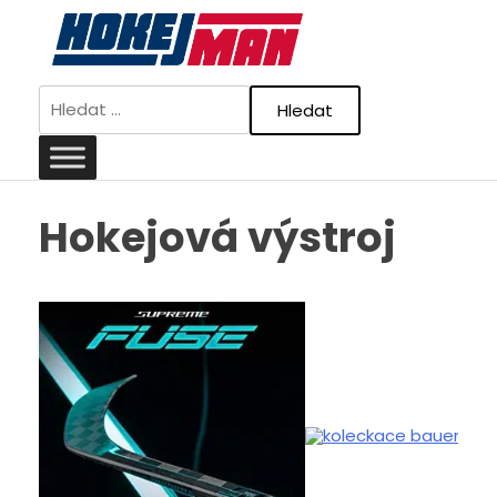
Skip
to
content
Vyhledávání
Hokejová výstroj