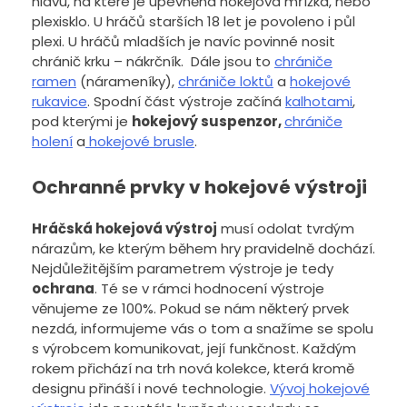
hlavu, na které je upevněna hokejová mřížka, nebo
plexisklo. U hráčů starších 18 let je povoleno i půl
plexi. U hráčů mladších je navíc povinné nosit
chránič krku – nákrčník. Dále jsou to
chrániče
ramen
(nárameníky),
chrániče loktů
a
hokejové
rukavice
. Spodní část výstroje začíná
kalhotami
,
pod kterými je
hokejový suspenzor,
chrániče
holení
a
hokejové brusle
.
Ochranné prvky v hokejové výstroji
Hráčská hokejová výstroj
musí odolat tvrdým
nárazům, ke kterým během hry pravidelně dochází.
Nejdůležitějším parametrem výstroje je tedy
ochrana
. Té se v rámci hodnocení výstroje
věnujeme ze 100%. Pokud se nám některý prvek
nezdá, informujeme vás o tom a snažíme se spolu
s výrobcem komunikovat, její funkčnost. Každým
rokem přichází na trh nová kolekce, která kromě
designu přináší i nové technologie.
Vývoj hokejové