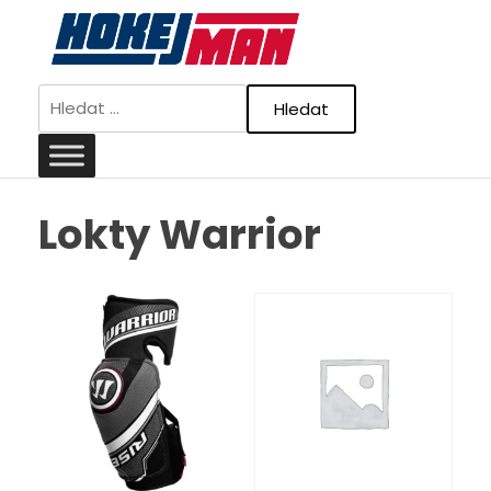
Skip
to
content
Vyhledávání
Lokty Warrior