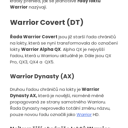
krátký přehled, jak se jednotlivé
řady loktů
Warrior
nazývají.
Warrior Covert (DT)
Řada Warrior Covert
jsou již starší řada chráničů
na lokty, která se nyní transformovala do označení
lokty
Warrior Alpha QX
. Alpha QX je nejvyšší
řadou, která u Warrioru aktuálně je. Dále jsou QX
Pro, QX3, QX4 a QX5.
Warrior Dynasty (AX)
Druhou řadou chráničů na lokty je
Warrior
Dynasty AX,
která je novější, nicméně méně
propagovaná ze strany samotného Warrioru.
Řada Dynasty neprovedla totální změnu názvu,
pouze novou řadu označili jako
Warrior
HD.