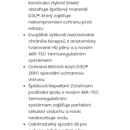
konstrukcí Hybrid Shield
obsahuje špičkový materiál
D3O®, který zajišťuje
nekompromisní ochranu proti
nárazu
Dvojdílné výškově nastavitelné
chrániče bicepsů z anatomicky
tvarované HD pěny a s novým
AER-TEC termoregulačním
systémem
Ochrana klíčních kostí D3O®
ZERO speciální ochrannou
vrstvou
Špičková Repellant Zotefoam
podšívka spolu s novým AER-TEC
termoregulačním
systémem
zajišťuje perfektní
cirkulaci vzduchu a navíc
neabsorbuje vodu
Odnímatelný spodní díl pro