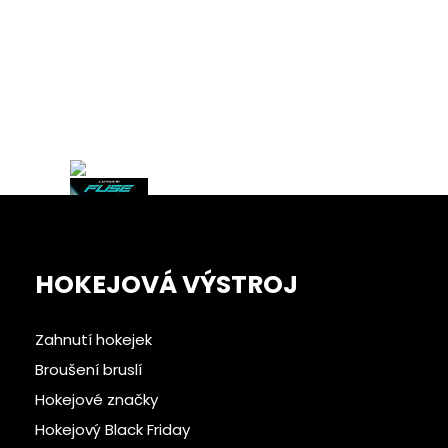
Čistič výstroje NASH PUCK
Pohlcovač pac
OUT
Sensitive B
780
Kč
299
Zobrazit
Zobra
HOKEJOVÁ VÝSTROJ
Zahnutí hokejek
Broušení bruslí
Hokejové značky
Hokejový Black Friday