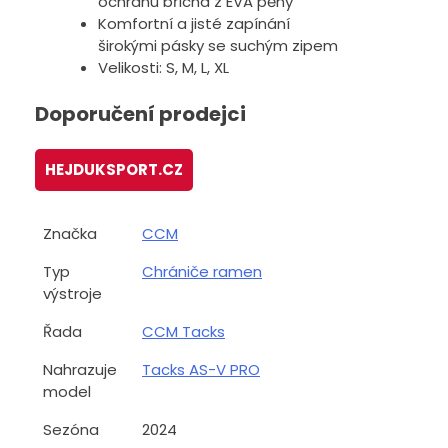
ochranu břicha z EVA pěny
Komfortní a jisté zapínání
širokými pásky se suchým zipem
Velikosti: S, M, L, XL
Doporučení prodejci
HEJDUKSPORT.CZ
Značka
CCM
Typ
Chrániče ramen
výstroje
Řada
CCM Tacks
Nahrazuje
Tacks AS-V PRO
model
Sezóna
2024