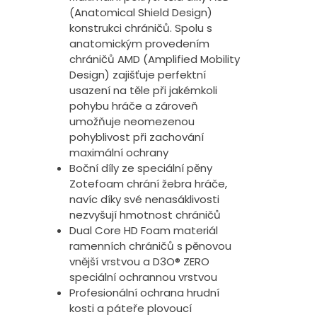
(Anatomical Shield Design)
konstrukci chráničů. Spolu s
anatomickým provedením
chráničů AMD (Amplified Mobility
Design) zajišťuje perfektní
usazení na těle při jakémkoli
pohybu hráče a zároveň
umožňuje neomezenou
pohyblivost při zachování
maximální ochrany
Boční díly ze speciální pěny
Zotefoam chrání žebra hráče,
navíc díky své nenasáklivosti
nezvyšují hmotnost chráničů
Dual Core HD Foam materiál
ramenních chráničů s pěnovou
vnější vrstvou a D3O® ZERO
speciální ochrannou vrstvou
Profesionální ochrana hrudní
kosti a páteře plovoucí