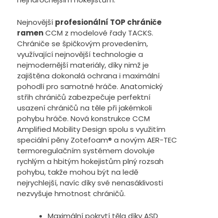
Nejnovější
profesionální TOP chrániče
ramen
CCM z modelové řady TACKS.
Chrániče se špičkovým provedením,
využívající nejnovější technologie a
nejmodernější materiály, díky nimž je
zajištěna dokonalá ochrana i maximální
pohodlí pro samotné hráče. Anatomický
střih chráničů zabezpečuje perfektní
usazení chráničů na těle při jakémkoli
pohybu hráče. Nová konstrukce CCM
Amplified Mobility Design spolu s využitím
speciální pěny Zotefoam® a novým AER-TEC
termoregulačním systémem dovoluje
rychlým a hbitým hokejistům plný rozsah
pohybu, takže mohou být na ledě
nejrychlejší, navíc díky své nenasáklivosti
nezvyšuje hmotnost chráničů.
Maximální pokrytí těla díky ASD