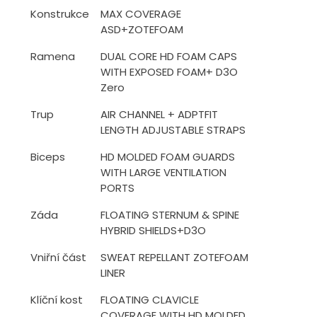
Konstrukce
MAX COVERAGE
ASD+ZOTEFOAM
Ramena
DUAL CORE HD FOAM CAPS
WITH EXPOSED FOAM+ D3O
Zero
Trup
AIR CHANNEL + ADPTFIT
LENGTH ADJUSTABLE STRAPS
Biceps
HD MOLDED FOAM GUARDS
WITH LARGE VENTILATION
PORTS
Záda
FLOATING STERNUM & SPINE
HYBRID SHIELDS+D3O
Vniřní část
SWEAT REPELLANT ZOTEFOAM
LINER
Klíční kost
FLOATING CLAVICLE
COVERAGE WITH HD MOLDED