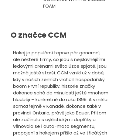
FOAM
O značce CCM
Hokej je populární teprve pár generací,
ale některé firmy, co jsou s nejslavnějšími
ledovými arénami světa úzce spjaté, jsou
možná ještě starší. CCM vznikl už v době,
kdy v našich zemích vrcholil hospodářský
boom První republiky, historie značky
dokonce sahá do minulosti ještě mnohem
hlouběji – konkrétně do roku 1899. A vznikla
samozřejmě v Kanadě, dokonce také v
provincii Ontario, právě jako Bauer. Přitom
ale začínala s cyklistickými doplňky a
věnovala se i auto-moto segmentu,
propojení s hokejem přišlo až ve třicátých