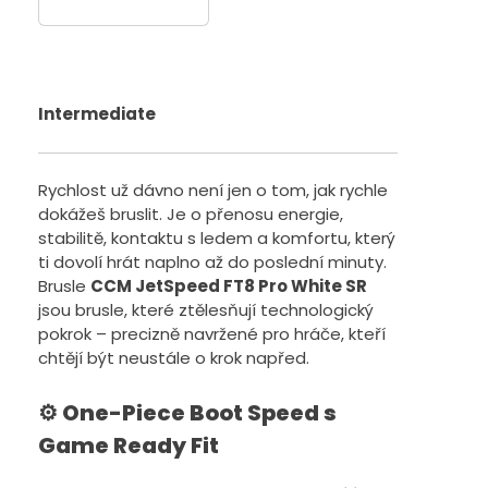
Pro SR
Intermediate
Rychlost už dávno není jen o tom, jak rychle
dokážeš bruslit. Je o přenosu energie,
stabilitě, kontaktu s ledem a komfortu, který
ti dovolí hrát naplno až do poslední minuty.
Brusle
CCM JetSpeed FT8 Pro White SR
jsou brusle, které ztělesňují technologický
pokrok – precizně navržené pro hráče, kteří
chtějí být neustále o krok napřed.
⚙️
One-Piece Boo
t Speed s
Game Ready Fit