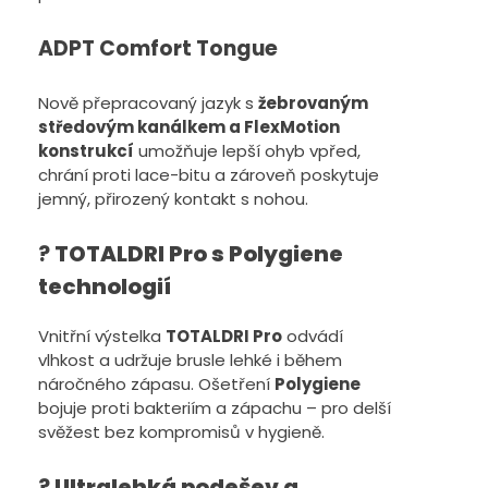
ADPT Comfort Tongue
Nově přepracovaný jazyk s
žebrovaným
středovým kanálkem a FlexMotion
konstrukcí
umožňuje lepší ohyb vpřed,
chrání proti lace-bitu a zároveň poskytuje
jemný, přirozený kontakt s nohou.
?
TOTALDRI Pro s Polygiene
technologií
Vnitřní výstelka
TOTALDRI Pro
odvádí
vlhkost a udržuje brusle lehké i během
náročného zápasu. Ošetření
Polygiene
bojuje proti bakteriím a zápachu – pro delší
svěžest bez kompromisů v hygieně.
?
Ultralehká podešev a