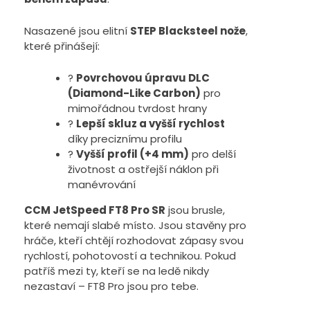
Nasazené jsou elitní
STEP Blacksteel nože
,
které přinášejí:
?
Povrchovou úpravu DLC
(Diamond-Like Carbon)
pro
mimořádnou tvrdost hrany
?
Lepší skluz a vyšší rychlost
díky preciznímu profilu
?
Vyšší profil (+4 mm)
pro delší
životnost a ostřejší náklon při
manévrování
CCM JetSpeed FT8 Pro SR
jsou brusle,
které nemají slabé místo. Jsou stavěny pro
hráče, kteří chtějí rozhodovat zápasy svou
rychlostí, pohotovostí a technikou. Pokud
patříš mezi ty, kteří se na ledě nikdy
nezastaví – FT8 Pro jsou pro tebe.