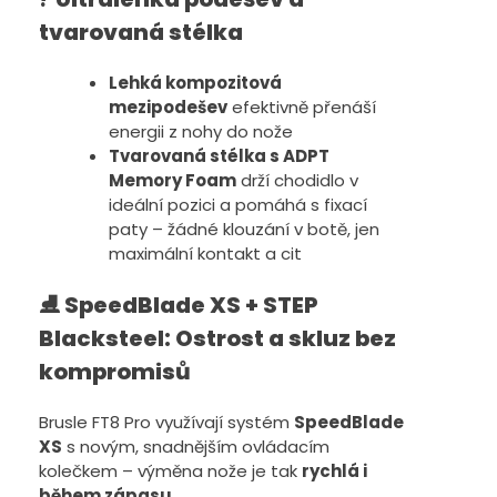
tvarovaná stélka
Lehká kompozitová
mezipodešev
efektivně přenáší
energii z nohy do nože
Tvarovaná stélka s ADPT
Memory Foam
drží chodidlo v
ideální pozici a pomáhá s fixací
paty – žádné klouzání v botě, jen
maximální kontakt a cit
⛸️
SpeedBlade XS + STEP
Blacksteel: Ostrost a skluz bez
kompromisů
Brusle FT8 Pro využívají systém
SpeedBlade
XS
s novým, snadnějším ovládacím
kolečkem – výměna nože je tak
rychlá i
během zápasu
.