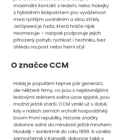
maximální kontakt s ledem, nebo hokejky
s hybridním kickpointem pro vyváženost
mezi rychlým uvolněním a silou střely.
JetSpeed je řada, která hráče nijak
neomezuje – naopak podporuje jejich
přirozený pohyb, rychlost i techniku, bez
ohledu na post nebo herní styl.
O značce CCM
Hokej je populární teprve pár generací,
ale některé firmy, co jsou s nejslavnějšími
ledovými arénami světa úzce spjaté, jsou
možná ještě starší. CCM vznikl už v době,
kdy v našich zemích vrcholil hospodářský
boom První republiky, historie značky
dokonce sahá do minulosti ještě mnohem
hlouběji – konkrétně do roku 1899. A vznikla
samozřejmě v Kanadě, dokonce také v