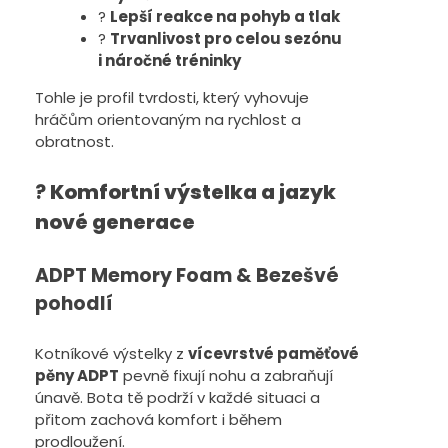
?
Lepší reakce na pohyb a tlak
?
Trvanlivost pro celou sezónu
i náročné tréninky
Tohle je profil tvrdosti, který vyhovuje
hráčům orientovaným na rychlost a
obratnost.
?
Komfortní výstelka a jazyk
nové generace
ADPT Memory Foam & Bezešvé
pohodlí
Kotníkové výstelky z
vícevrstvé paměťové
pěny ADPT
pevně fixují nohu a zabraňují
únavě. Bota tě podrží v každé situaci a
přitom zachová komfort i během
prodloužení.