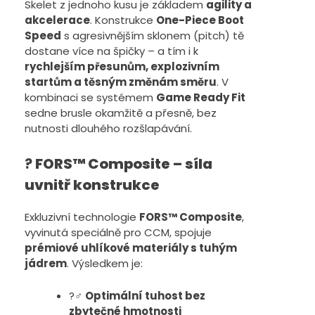
Skelet z jednoho kusu je základem
agility a
akcelerace
. Konstrukce
One-Piece Boot
Speed
s agresivnějším sklonem (pitch) tě
dostane více na špičky – a tím i k
rychlejším přesunům, explozivním
startům a těsným změnám směru
. V
kombinaci se systémem
Game Ready Fit
sedne brusle okamžitě a přesně, bez
nutnosti dlouhého rozšlapávání.
?
FORS™ Composite – síla
uvnitř konstrukce
Exkluzivní technologie
FORS™ Composite
,
vyvinutá speciálně pro CCM, spojuje
prémiové uhlíkové materiály s tuhým
jádrem
. Výsledkem je:
?️‍♂️
Optimální tuhost bez
zbytečné hmotnosti