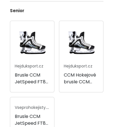
Senior
Hejduksport.cz
Hejduksport.cz
Brusle CCM
CCM Hokejové
JetSpeed ​​​​FT8
brusle CCM
Pro White SR
JetSpeed FT8
Pro White SR,
Senior, 7.0, 42, R
Vseprohokejisty.cz
Brusle CCM
JetSpeed ​​​​FT8