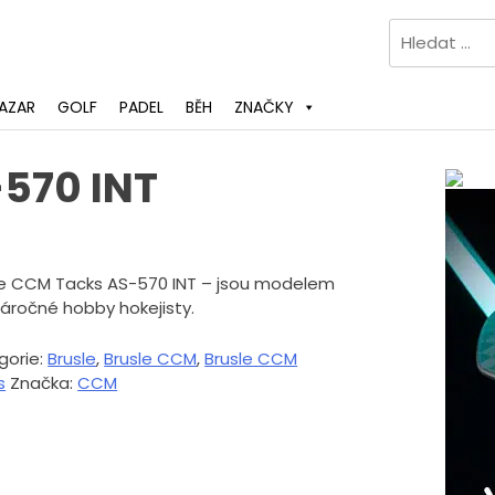
Vyhledávání
AZAR
GOLF
PADEL
BĚH
ZNAČKY
570 INT
le CCM Tacks AS-570 INT – jsou modelem
náročné hobby hokejisty.
gorie:
Brusle
,
Brusle CCM
,
Brusle CCM
s
Značka:
CCM