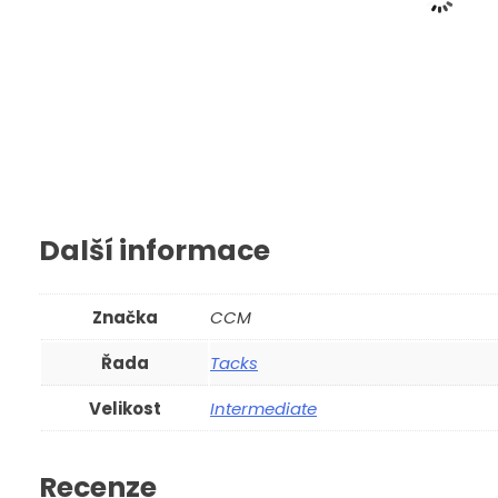
Nůž Hejduk do bruslí Bau
Další informace
699
Kč
Zobrazit
Značka
CCM
Řada
Tacks
Velikost
Intermediate
Recenze