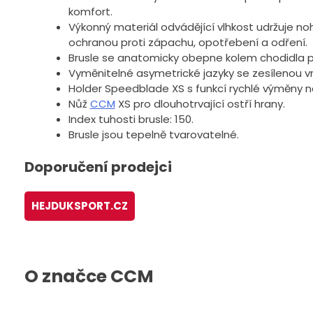
komfort.
Výkonný materiál odvádějící vlhkost udržuje nohy
ochranou proti zápachu, opotřebení a odření.
Brusle se anatomicky obepne kolem chodidla p
Vyměnitelné asymetrické jazyky se zesílenou vr
Holder Speedblade XS s funkcí rychlé výměny n
Nůž
CCM
XS pro dlouhotrvající ostří hrany.
Index tuhosti brusle: 150.
Brusle jsou tepelně tvarovatelné.
Doporučení prodejci
HEJDUKSPORT.CZ
O značce CCM