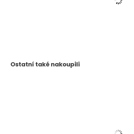
Brusle CCM Tacks AS
Ostatní také nakoupili
Zobrazit