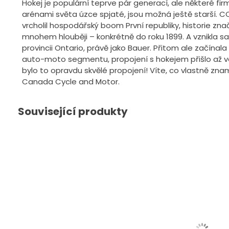
Hokej je populární teprve pár generací, ale některé fir
arénami světa úzce spjaté, jsou možná ještě starší. CC
vrcholil hospodářský boom První republiky, historie zn
mnohem hlouběji – konkrétně do roku 1899. A vznikla 
provincii Ontario, právě jako Bauer. Přitom ale začínala
auto-moto segmentu, propojení s hokejem přišlo až ve 
bylo to opravdu skvělé propojení! Víte, co vlastně z
Canada Cycle and Motor.
Související produkty