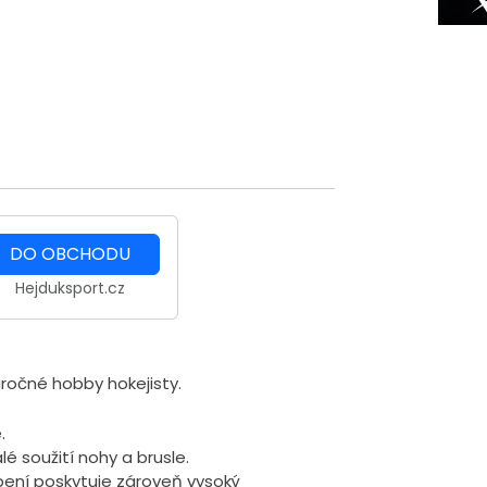
DO OBCHODU
Hejduksport.cz
očné hobby hokejisty.
.
é soužití nohy a brusle.
ebení poskytuje zároveň vysoký