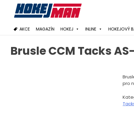
Skip
to
content
AKCE
MAGAZÍN
HOKEJ
INLINE
HOKEJOVÝ B
Brusle CCM Tacks AS-
Brus
pro 
Kate
Tack