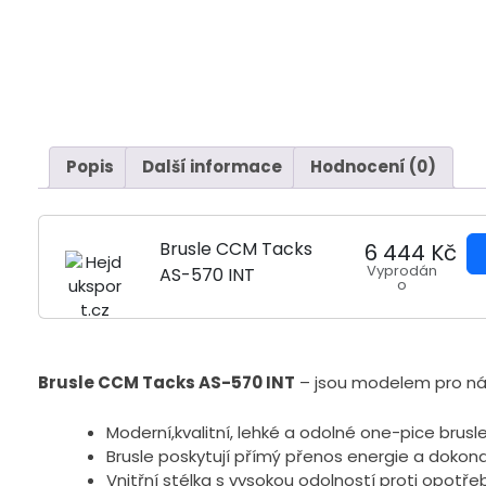
Popis
Další informace
Hodnocení (0)
Brusle CCM Tacks
6 444 Kč
Vyprodán
AS-570 INT
o
Brusle CCM Tacks AS-570 INT
– jsou modelem pro nár
Moderní,kvalitní, lehké a odolné one-pice brusle
Brusle poskytují přímý přenos energie a dokonal
Vnitřní stélka s vysokou odolností proti opotř