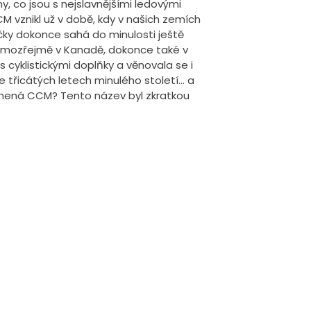
my, co jsou s nejslavnějšími ledovými
M vznikl už v době, kdy v našich zemích
ačky dokonce sahá do minulosti ještě
samozřejmě v Kanadě, dokonce také v
 s cyklistickými doplňky a věnovala se i
třicátých letech minulého století... a
namená CCM? Tento název byl zkratkou