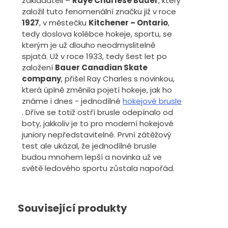
zakladateli –
Raye Charlese Bauer
, který
založil tuto fenomenální značku již v roce
1927
, v městečku
Kitchener – Ontario
,
tedy doslova kolébce hokeje, sportu, se
kterým je už dlouho neodmyslitelně
spjatá. Už v roce 1933, tedy šest let po
založení
Bauer Canadian Skate
company
, přišel Ray Charles s novinkou,
která úplně změnila pojetí hokeje, jak ho
známe i dnes - jednodílné
hokejové brusle
. Dříve se totiž ostří brusle odepínalo od
boty, jakkoliv je to pro moderní hokejové
juniory nepředstavitelné. První zátěžový
test ale ukázal, že jednodílné brusle
budou mnohem lepší a novinka už ve
světě ledového sportu zůstala napořád.
Související produkty