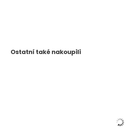
Brankařské taška Bauer Premium
3399
Kč
Zobrazit
Ostatní také nakoupili