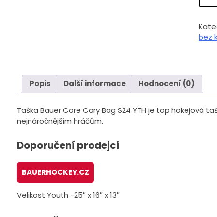
Kate
bez 
Popis
Další informace
Hodnocení (0)
Taška Bauer Core Cary Bag S24 YTH je top hokejová ta
nejnáročnějším hráčům.
Doporučení prodejci
BAUERHOCKEY.CZ
Velikost Youth -25″ x 16″ x 13″