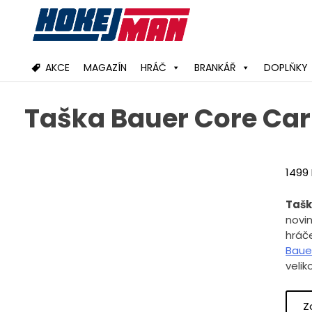
Skip
to
content
AKCE
MAGAZÍN
HRÁČ
BRANKÁŘ
DOPLŇKY
Taška Bauer Core Car
1499
Tašk
novi
hráč
Baue
velik
Z