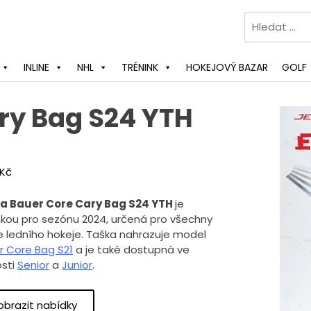
Vyhledávání
INLINE
NHL
TRÉNINK
HOKEJOVÝ BAZAR
GOLF
ry Bag S24 YTH
Kč
a Bauer Core Cary Bag S24 YTH
je
nkou pro sezónu 2024, určená pro všechny
e ledního hokeje. Taška nahrazuje model
r Core Bag S21
a je také dostupná ve
osti
Senior
a
Junior
.
obrazit nabídky