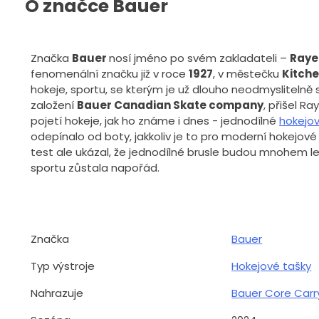
O značce Bauer
Značka
Bauer
nosí jméno po svém zakladateli –
Raye
fenomenální značku již v roce
1927
, v městečku
Kitche
hokeje, sportu, se kterým je už dlouho neodmyslitelně s
založení
Bauer Canadian Skate company
, přišel R
pojetí hokeje, jak ho známe i dnes - jednodílné
hokejov
odepínalo od boty, jakkoliv je to pro moderní hokejové
test ale ukázal, že jednodílné brusle budou mnohem le
sportu zůstala napořád.
Značka
Bauer
Typ výstroje
Hokejové tašky
Nahrazuje
Bauer Core Carr