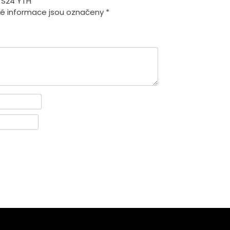
 S24 YTH“
é informace jsou označeny
*