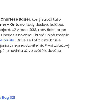
 Charlese Bauer
, který založil tuto
ner – Ontario
, tedy doslova kolébce
pjatá. Už v roce 1933, tedy šest let po
ay Charles s novinkou, která úplně změnila
é brusle
. Dříve se totiž ostří brusle
 juniory nepředstavitelné. První zátěžový
pší a novinka už ve světě ledového
y Bag S21