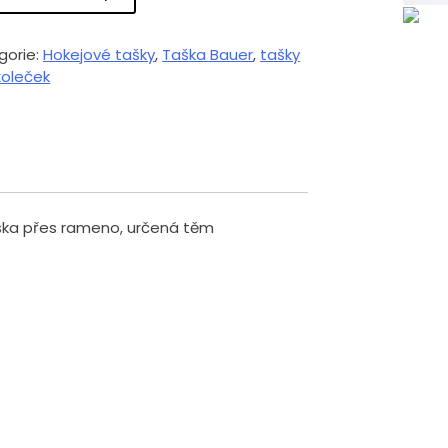
gorie:
Hokejové tašky
,
Taška Bauer
,
tašky
koleček
ška přes rameno, určená těm