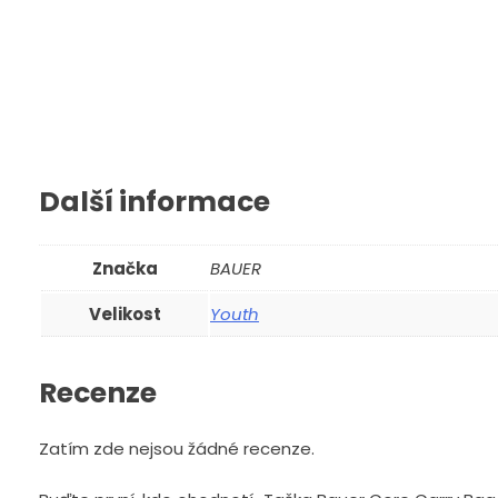
Pohlcovač pachu SmellWell Sen
Další informace
299
Kč
Zobrazit
Značka
BAUER
Velikost
Youth
Recenze
Zatím zde nejsou žádné recenze.