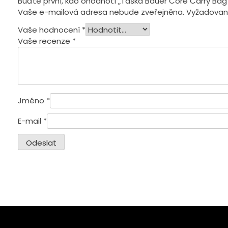
Buďte první, kdo ohodnotí „Taška Bauer Core Carry Bag
Vaše e-mailová adresa nebude zveřejněna.
Vyžadovan
Vaše hodnocení
*
Vaše recenze
*
Jméno
*
E-mail
*