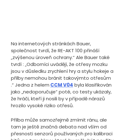
Helma CCM Tacks X PRO
Helma Bauer R
Com
Zobrazit
Zobra
Na internetových stránkách Bauer,
společnost tvrdí, že RE-AKT 100 přináší
„zvýšenou úroveň ochrany.“ Ale Bauer také
tvrdí : „Odborníci uvádějí, že otřesy mozku
jsou v důsledku zrychlení hry a stylu hokeje a
přilby nemohou bránit takovýmto otřesům
.“ Jedna z helem
CCM V04
byla klasifikován
jako „nedoporučuje“ poté, co testy ukázaly,
že hráči, kteří ji nosili by v případě nárazů
hrozilo vysoké riziko otřesů.
Přilba může samozřejmě zmírnit ránu, ale
tam je ještě značná debata nad vším od
přesnosti senzorů používaných pro kalibraci