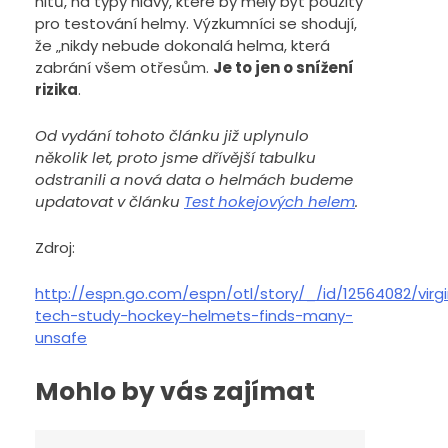
hitů, na typy hlavy, které by měly být použity
pro testování helmy. Výzkumníci se shodují,
že „nikdy nebude dokonalá helma, která
zabrání všem otřesům.
Je to jen o snížení
rizika
.
Od vydání tohoto článku již uplynulo
několik let, proto jsme dřívější tabulku
odstranili a nová data o helmách budeme
updatovat v článku
Test hokejových helem
.
Zdroj:
http://espn.go.com/espn/otl/story/_/id/12564082/virgi
tech-study-hockey-helmets-finds-many-
unsafe
Mohlo by vás zajímat