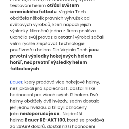
testování helem
otřásl světem
amerického fotbalu
. Virginia Tech
obdržela několik právních výhružek od
světových výrobců, kteří napadli jejich
výsledky. Nicméně jedna z firem posléze
ukončila svůj provoz a ostatní výrobci začali
velmi rychle zlepšovat technologie
používané u helem. Dle Virginia Tech
jsou
prvotní výsledky hokejových helem
horší, než prvotní výsledky helem
fotbalových
.
Bauer
, který prodává více hokejové helmy,
než jakákoli jiná společnost, dostal nízké
hodnocení pro všech svých 12 helem. Dvě
helmy obdržely dvě hvězdy, sedm dostalo
jen jednu hvězdu, a tři byli označeny
jako
nedoporučuje se.
Nejdražší
helma
Bauer RE-AKT 100
, která se prodává
za 269,99 dolarů, dostal nižší hodnocení