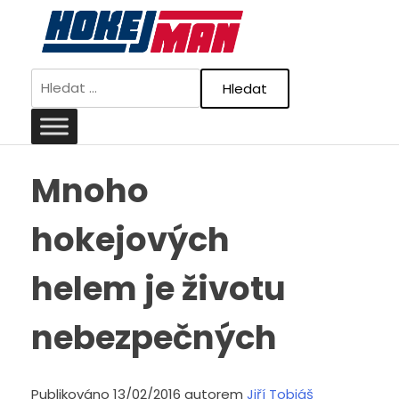
Skip
to
content
Vyhledávání
Mnoho
hokejových
helem je životu
nebezpečných
Publikováno 13/02/2016 autorem
Jiří Tobiáš