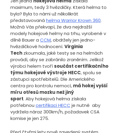
Jen jedna
hokejová helma
získala
maximum, tedy 3 hvězdičky. Která helma to
byla? Byla to námi už několikrát
představovaná
helma Warrior Krown 360
.
Možná Vás překvapí, že dva nejdražší
modely hokejové helmy na trhu, vyrobené v
dílně Bauer a
CCM
, obdržely jen jedno-
hvězdičkové hodnocení.
Virginia
Tech
zkoumala, jaké testy se na helmách
provádí, aby se zabránilo zraněním. Jelikož
výrobci helem tvoří
součást certifikačního
týmu hokejové výstroje
HECC
, spolu se
zástupci spotřebitelů. Dle Amerického
centra pro kontrolu nemocí,
má hokej vyšší
míru otřesů mozku než jiný
sport
. Aby hokejová helma získala
potřebnou
certifikaci HECC
je nutné aby
vydržela náraz 300km/h, požadavek CSA
komise je jen 275.
Před čtyřmi lety nově zavedený systém