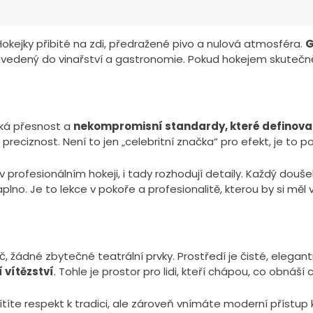
 Hokejky přibité na zdi, předražené pivo a nulová atmosféra.
G
evedený do vinařství a gastronomie. Pokud hokejem skutečně
cká přesnost a
nekompromisní standardy, které definoval
preciznost. Není to jen „celebritní značka“ pro efekt, je to p
v profesionálním hokeji, i tady rozhodují detaily. Každý dou
plno. Je to lekce v pokoře a profesionalitě, kterou by si měl v
, žádné zbytečné teatrální prvky. Prostředí je čisté, elegant
í vítězství
. Tohle je prostor pro lidi, kteří chápou, co obnáší 
, cítíte respekt k tradici, ale zároveň vnímáte moderní přístup