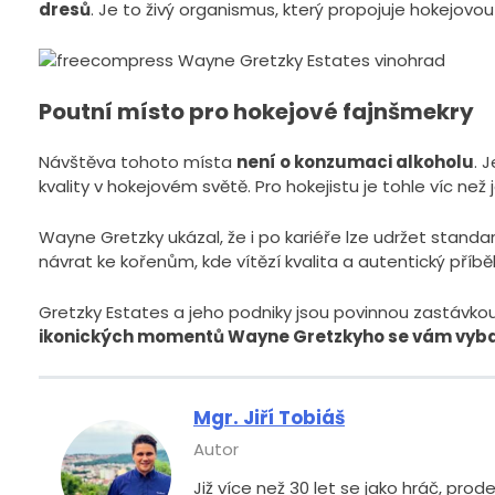
dresů
. Je to živý organismus, který propojuje hokejov
Poutní místo pro hokejové fajnšmekry
Návštěva tohoto místa
není o konzumaci alkoholu
. 
kvality v hokejovém světě. Pro hokejistu je tohle víc než 
Wayne Gretzky ukázal, že i po kariéře lze udržet standa
návrat ke kořenům, kde vítězí kvalita a autentický příbě
Gretzky Estates a jeho podniky jsou povinnou zastávkou. 
ikonických momentů Wayne Gretzkyho se vám vybaví
Mgr. Jiří Tobiáš
Autor
Již více než 30 let se jako hráč, pr