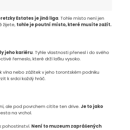
retzky Estates je jiná liga
. Tohle místo není jen
 žijete,
tohle je poutní místo, které musíte zažít.
y jeho kariéru
. Tyhle vlastnosti přenesl i do svého
octivé řemeslo, které drží laťku vysoko.
šek vína nebo zážitek v jeho torontském podniku
zít k srdci každý hráč.
ní, ale pod povrchem cítíte ten drive.
Je to jako
cesta na vrchol.
 k pohostinství.
Není to muzeum zaprášených