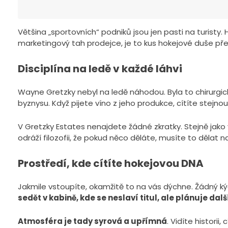
Většina „sportovních“ podniků jsou jen pasti na turisty.
marketingový tah prodejce, je to kus hokejové duše př
Disciplína na ledě v každé láhvi
Wayne Gretzky nebyl na ledě náhodou. Byla to chirurgi
byznysu. Když pijete víno z jeho produkce, cítíte stejnou 
V Gretzky Estates nenajdete žádné zkratky. Stejně jako 
odráží filozofii, že pokud něco děláte, musíte to dělat na
Prostředí, kde cítíte hokejovou DNA
Jakmile vstoupíte, okamžitě to na vás dýchne. Žádný kýč
sedět v kabině, kde se neslaví titul, ale plánuje dalš
Atmosféra je tady syrová a upřímná
. Vidíte historii