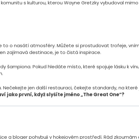
ou komunitu s kulturou, kterou Wayne Gretzky vybudoval mimo 
Je to o nasátí atmosféry. Můžete si prostudovat trofeje, vním
jen zajímavá destinace, je to čistá inspirace.
rdy šampiona. Pokud hledáte místo, které spojuje lásku k vínu
h.
Nečekejte jen další restauraci, čekejte standardy, na které 
 jako první, když slyšíte jméno „The Great One“?
odejce a bloger pohybuji v hokejovém prostředí. Rád zkoumám 