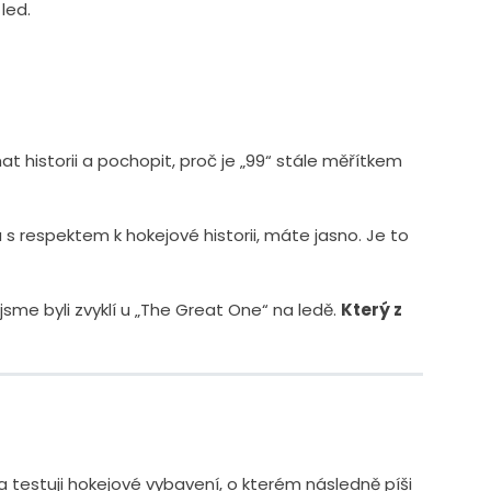
led.
at historii a pochopit, proč je „99“ stále měřítkem
 s respektem k hokejové historii, máte jasno. Je to
jsme byli zvyklí u „The Great One“ na ledě.
Který z
a testuji hokejové vybavení, o kterém následně píši