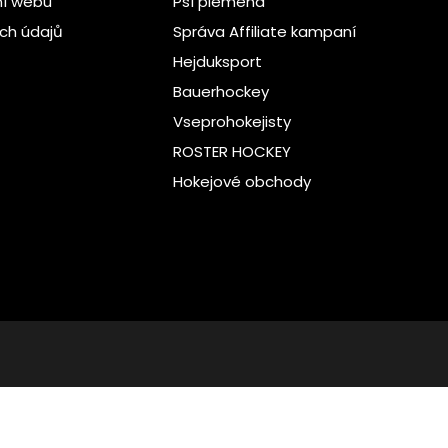
ní webu
Psí plemena
ch údajů
Správa Affiliate kampaní
Hejduksport
Bauerhockey
Vseprohokejisty
ROSTER HOCKEY
Hokejové obchody